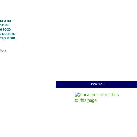
pero no
cio de
e todo
s sugiero
respuesta,
ico:
VISITAS: