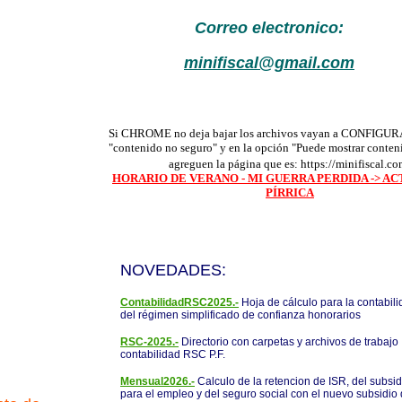
Correo electronico:
minifiscal@gmail.com
COVID ES UNA FARSA ¿COMO PUEDEN CREER SEMEJAN
Si CHROME no deja bajar los archivos vayan a CONFIGUR
"contenido no seguro" y en la opción "Puede mostrar conten
agreguen la página que es: https://minifiscal.co
HORARIO DE VERANO - MI GUERRA PERDIDA -> AC
PÍRRICA
NOVEDADES:
ContabilidadRSC2025.-
Hoja de cálculo para la contabil
del régimen simplificado de confianza honorarios
RSC-2025.-
Directorio con carpetas y archivos de trabajo
contabilidad RSC P.F.
Mensual2026.-
Calculo de la retencion de ISR, del subsid
para el empleo y del seguro social con el nuevo subsidio 