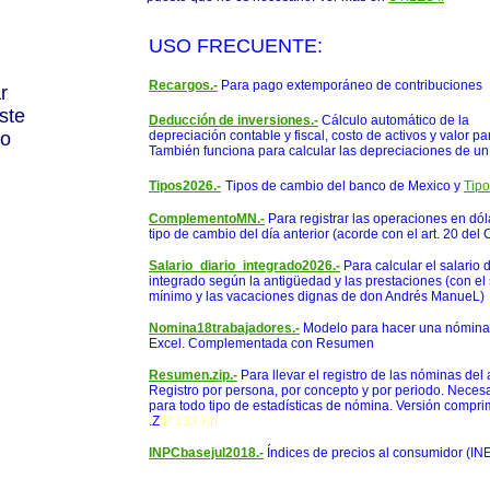
USO FRECUENTE:
Recargos.-
Para pago extemporáneo de contribuciones
r
ste
Deducción de inversiones.-
Cálculo automático de la
to
depreciación contable y fiscal, costo de activos y valor par
También funciona para calcular las depreciaciones de u
Tipos2026.-
Tipos de cambio del banco de Mexico y
Tip
ComplementoMN.-
Para registrar las operaciones en dól
tipo de cambio del día anterior (acorde con el art. 20 del 
Salario_diario_integrado2026.-
Para calcular el salario d
integrado según la antigüedad y las prestaciones (con el 
mínimo y las vacaciones dignas de don Andrés ManueL)
Nomina18trabajadores.-
Modelo para hacer una nómina
Excel. Complementada con Resumen
Resumen.zip.-
Para llevar el registro de las nóminas del 
Registro por persona, por concepto y por periodo. Neces
para todo tipo de estadísticas de nómina. Versión compri
.Z
IP 133 Kb
INPCbasejul2018.-
Índices de precios al consumidor (IN