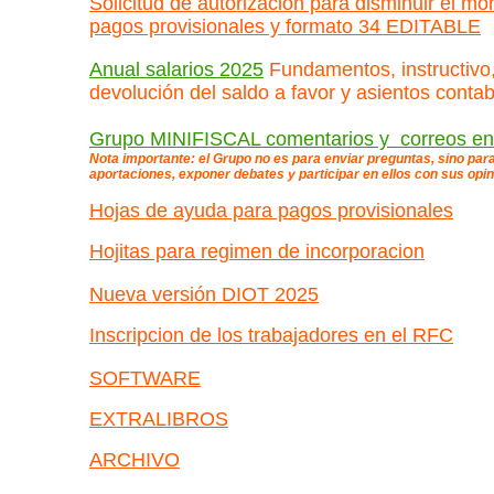
Solicitud de autorizacion para disminuir el mo
pagos provisionale
s
y formato 34 EDITABLE
Anual salarios 2025
Fundamentos, instructivo
devolución del saldo a favor y asientos conta
Grupo MINIFISCAL comentarios y correos en
Nota importante: el Grupo no es para enviar preguntas, sino par
aportaciones, exponer debates y participar en ellos con sus opi
Hojas de ayuda para pagos provisionales
Hojitas para regimen de incorporacion
Nueva versión DIOT 2025
Inscripcion de los trabajadores en el RFC
SOFTWARE
EXTRALIBROS
ARCHIVO