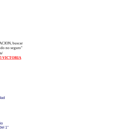
TE ESTUPIDEZ!
ACION, buscar
ido no seguro"
m/
T:VICTORIA
idad
io
del 1°