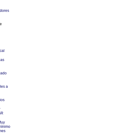
adores
de
cal
nas
cado
les a
ios
y
SR
uy
 mínimo
 mes