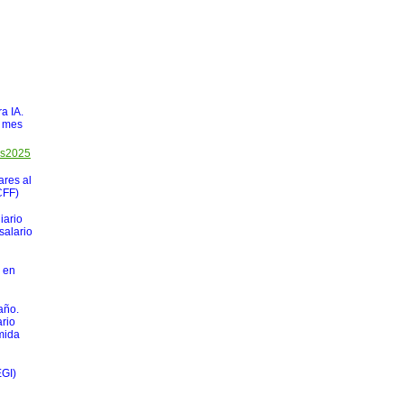
a IA.
n mes
os2025
ares al
CFF)
iario
salario
 en
año.
ario
mida
EGI)