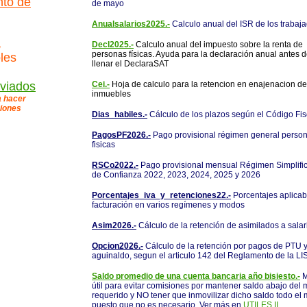
nto de
de mayo
Anualsalarios2025.-
Calculo anual del ISR de los trabaj
,
Decl2025.-
Calculo anual del impuesto sobre la renta de
personas físicas. Ayuda para la declaración anual antes 
bles
llenar el DeclaraSAT
viados
Cei.-
Hoja de calculo para la retencion en enajenacion de
inmuebles
a hacer
niones
Dias_habiles.-
Cálculo de los plazos según el Código Fis
PagosPF2026.-
Pago provisional régimen general perso
fisicas
RSCo2022.-
Pago provisional mensual Régimen Simplifi
de Confianza 2022, 2023, 2024, 2025 y 2026
Porcentajes_iva_y_retenciones22.-
Porcentajes aplicab
facturación en varios regímenes y modos
Asim2026.-
Cálculo de la retención de asimilados a salar
Opcion2026.-
Cálculo de la retención por pagos de PTU 
aguinaldo, segun el articulo 142 del Reglamento de la LI
Saldo promedio de una cuenta bancaria año bisiesto.-
M
útil para evitar comisiones por mantener saldo abajo del
requerido y NO tener que inmovilizar dicho saldo todo el
puesto que no es necesario. Ver más en
UTILES II